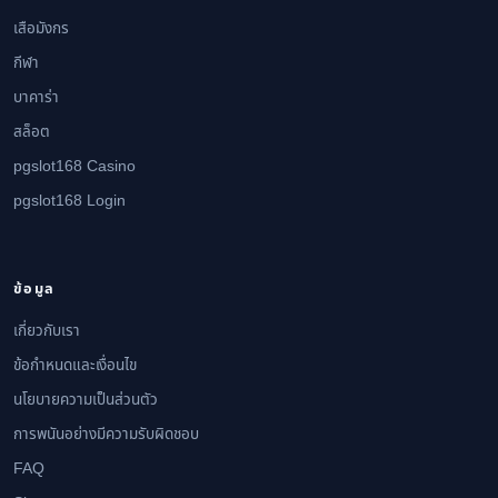
เสือมังกร
กีฬา
บาคาร่า
สล็อต
pgslot168 Casino
pgslot168 Login
ข้อมูล
เกี่ยวกับเรา
ข้อกำหนดและเงื่อนไข
นโยบายความเป็นส่วนตัว
การพนันอย่างมีความรับผิดชอบ
FAQ