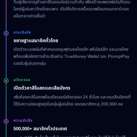
ทีมผู้เชี่ยวชาญด้านคาสิโนออนไลน์รวมตัวกัน เพื่อสร้างแพลตฟอร์มที่ตอบ
โจทย์ผู้เล่นชาวไทยโดยเฉพาะ เปิดให้บริการครั้งแรกพร้อมเกมบาคาร่าและ
สล็อตจากค่ายชั้นนำ
การเติบโต
ขยายฐานสมาชิกทั่วไทย
เปิดตัวระบบพนันกีฬาครอบคลุมฟุตบอลไทยลีก พรีเมียร์ลีก และมวยไทย
พร้อมเพิ่มช่องทางชำระเงินผ่าน TrueMoney Wallet และ PromptPay
รองรับผู้เล่นทุกกลุ่ม
นวัตกรรม
เปิดตัวคาสิโนสดและเสือมังกร
เพิ่มห้องคาสิโนสดพร้อมดีลเลอร์จริงตลอด 24 ชั่วโมง และเกมเสือมังกรที่
ได้รับความนิยมสูงสุดในกลุ่มผู้เล่นไทย ยอดสมาชิกทะลุ 200,000 คน
ความสำเร็จ
500,000+ สมาชิกทั่วประเทศ