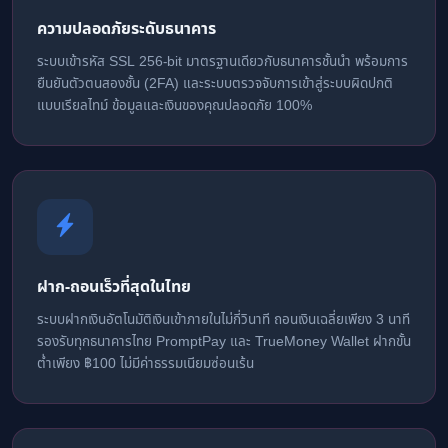
ความปลอดภัยระดับธนาคาร
ระบบเข้ารหัส SSL 256-bit มาตรฐานเดียวกับธนาคารชั้นนำ พร้อมการ
ยืนยันตัวตนสองชั้น (2FA) และระบบตรวจจับการเข้าสู่ระบบผิดปกติ
แบบเรียลไทม์ ข้อมูลและเงินของคุณปลอดภัย 100%
ฝาก-ถอนเร็วที่สุดในไทย
ระบบฝากเงินอัตโนมัติเงินเข้าภายในไม่กี่วินาที ถอนเงินเฉลี่ยเพียง 3 นาที
รองรับทุกธนาคารไทย PromptPay และ TrueMoney Wallet ฝากขั้น
ต่ำเพียง ฿100 ไม่มีค่าธรรมเนียมซ่อนเร้น