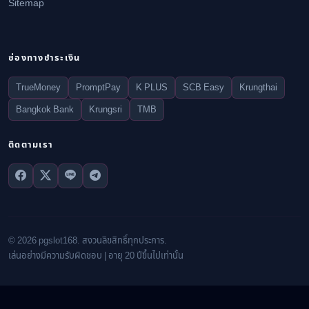
Sitemap
ช่องทางชำระเงิน
TrueMoney
PromptPay
K PLUS
SCB Easy
Krungthai
Bangkok Bank
Krungsri
TMB
ติดตามเรา
© 2026 pgslot168. สงวนลิขสิทธิ์ทุกประการ.
เล่นอย่างมีความรับผิดชอบ | อายุ 20 ปีขึ้นไปเท่านั้น