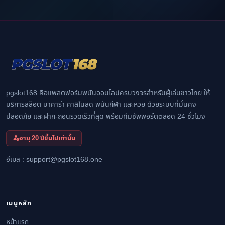
pgslot168 คือแพลตฟอร์มพนันออนไลน์ครบวงจรสำหรับผู้เล่นชาวไทย ให้
บริการสล็อต บาคาร่า คาสิโนสด พนันกีฬา และหวย ด้วยระบบที่มั่นคง
ปลอดภัย และฝาก-ถอนรวดเร็วที่สุด พร้อมทีมซัพพอร์ตตลอด 24 ชั่วโมง
อายุ 20 ปีขึ้นไปเท่านั้น
อีเมล :
support@pgslot168.one
เมนูหลัก
หน้าแรก