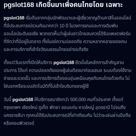
pgslot168 เกิดขึ้นมาเพื่อคนไทยโดย เฉพาะ
pgslot168
เริ่มต้นจากกลุ่มนักพัฒนาและผู้เชี่ยวชาญด้านคาสิโนออนไลน์
ที่มีประสบการณ์รวมกันมากกว่า 10 ปี ในวงการเกมและการเดิมพัน
ออนไลน์ระดับเอเชีย พวกเราเห็นว่าผู้เล่นชาวไทยสมควรได้รับแพลตฟอร์ม
ที่ดีกว่าที่มีอยู่ในตลาด ทั้งในแง่ความปลอดภัย ความหลากหลายของเกม
และการบริการที่เข้าใจวัฒนธรรมไทยอย่างแท้จริง
ตั้งแต่วันแรกที่เปิดให้บริการ
pgslot168
ยึดมั่นในหลักการสำคัญสาม
ประการ ได้แก่ ความปลอดภัยของผู้เล่นต้องมาก่อนเสมอ ระบบต้องใช้งาน
ง่ายและรวดเร็ว และการบริการต้องอบอุ่นเหมือนคุยกับคนไทยด้วยกัน ไม่
ใช่บอทหรือระบบอัตโนมัติที่ไม่เข้าใจบริบทของผู้ใช้
วันนี้
pgslot168
ให้บริการสมาชิกกว่า 500,000 คนทั่วประเทศ ตั้งแต่
กรุงเทพฯ เชียงใหม่ ภูเก็ต พัทยา ขอนแก่น หาดใหญ่ อุดรธานี ไปจนถึง
นครราชสีมา ทุกคนได้รับประสบการณ์ที่เท่าเทียมกัน ไม่ว่าจะเล่นผ่านมือถือ
หรือคอมพิวเตอร์