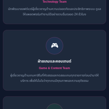
Technology Team
นักพัฒนาซอฟต์แวร์ผู้เชี่ยวชาญด้านความปลอดภัยและประสิทธิภาพระบบ ดูแล
ให้แพลตฟอร์มทำงานได้อย่างราบรื่นตลอด 24 ชั่วโมง
🎮
ฝ่ายเกมและคอนเทนต์
Game & Content Team
ผู้เชี่ยวชาญด้านเกมคาสิโนที่คัดสรรและทดสอบเกมทุกรายการก่อนนำมาให้
บริการ เพื่อให้มั่นใจว่าทุกเกมมีคุณภาพและความยุติธรรม