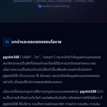
มีผลบังคับใช้: 1 มกราคม 2026
อัปเดตล่าสุด: 1 มกราคม 2026
ภาษาไทย (ฉบับทางการ)
บทนำและขอบเขตของนโยบาย
01
pgslot168
("บริษัท", "เรา", "ของเรา") ตระหนักดีว่าข้อมูลส่วนบุคคลของ
สมาชิกทุกคนเป็นสิ่งที่มีคุณค่าและต้องได้รับการปกป้องอย่างเหมาะสม
นโยบายความเป็นส่วนตัวฉบับนี้จัดทำขึ้นเพื่ออธิบายอย่างโปร่งใสว่า
pgslot168 เก็บรวบรวม ใช้ เปิดเผย และปกป้องข้อมูลส่วนบุคคลของคุณ
อย่างไร เมื่อคุณใช้บริการแพลตฟอร์มของเรา
นโยบายนี้ครอบคลุมการใช้งานทุกรูปแบบบนแพลตฟอร์ม
pgslot168
ไม่ว่า
จะเป็นการเข้าถึงผ่านเว็บไซต์ แอปพลิเคชันมือถือ หรือช่องทางดิจิทัลอื่นๆ ที่
pgslot168 ให้บริการ รวมถึงการสมัครสมาชิก การฝาก-ถอนเงิน การเล่น