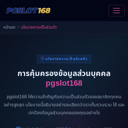
หน้าแรก
นโยบายความเป็นส่วนตัว
นโยบายความเป็นส่วนตัว
การคุ้มครองข้อมูลส่วนบุคคล
pgslot168
pgslot168 ให้ความสำคัญกับความเป็นส่วนตัวของสมาชิกทุกคน
อย่างสูงสุด นโยบายนี้อธิบายอย่างละเอียดว่าเราเก็บรวบรวม ใช้ และ
ปกป้องข้อมูลส่วนบุคคลของคุณอย่างไร