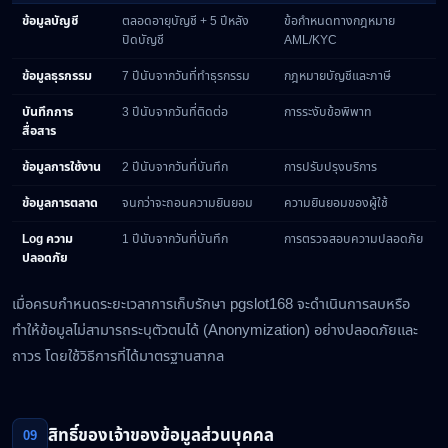
ข้อมูลบัญชี
ตลอดอายุบัญชี + 5 ปีหลัง
ข้อกำหนดทางกฎหมาย
ปิดบัญชี
AML/KYC
ข้อมูลธุรกรรม
7 ปีนับจากวันที่ทำธุรกรรม
กฎหมายบัญชีและภาษี
บันทึกการ
3 ปีนับจากวันที่ติดต่อ
การระงับข้อพิพาท
สื่อสาร
ข้อมูลการใช้งาน
2 ปีนับจากวันที่บันทึก
การปรับปรุงบริการ
ข้อมูลการตลาด
จนกว่าจะถอนความยินยอม
ความยินยอมของผู้ใช้
Log ความ
1 ปีนับจากวันที่บันทึก
การตรวจสอบความปลอดภัย
ปลอดภัย
เมื่อครบกำหนดระยะเวลาการเก็บรักษา pgslot168 จะดำเนินการลบหรือ
ทำให้ข้อมูลไม่สามารถระบุตัวตนได้ (Anonymization) อย่างปลอดภัยและ
ถาวร โดยใช้วิธีการที่ได้มาตรฐานสากล
สิทธิ์ของเจ้าของข้อมูลส่วนบุคคล
09