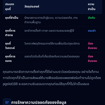
ประเภท
ความ
วัตถุประสงค์
คุกกี้
จำเป็น
คุกกี้จำเป็น
รักษาสถานะการเข้าสู่ระบบ, ความปลอดภัย, การ
บังคับ
ทำงานพื้นฐาน
คุกกี้การ
จดจำการตั้งค่า ภาษา และความชอบของผู้ใช้
แนะนำ
ทำงาน
คุกกี้
วิเคราะห์พฤติกรรมการใช้งานเพื่อปรับปรุงบริการ
ต้อง
วิเคราะห์
ยินยอม
คุกกี้การ
แสดงโปรโมชั่นที่เกี่ยวข้องกับความสนใจของคุณ
ต้อง
ตลาด
ยินยอม
คุณสามารถจัดการการตั้งค่าคุกกี้ได้ผ่านเบราว์เซอร์ของคุณ อย่างไรก็ตาม
การปิดคุกกี้จำเป็นอาจส่งผลให้บางฟีเจอร์ของแพลตฟอร์มทำงานไม่ถูกต้อง
pgslot168 จะขอความยินยอมจากคุณก่อนใช้คุกกี้ที่ไม่จำเป็นเสมอ
การรักษาความปลอดภัยของข้อมูล
07