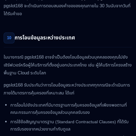
pgslot168 จะดำเนินการตอบสนองคำขอของคุณภายใน 30 วันนับจากวันที่
ได้รับคำขอ
การโอนข้อมูลระหว่างประเทศ
10
ในบางกรณี pgslot168 อาจจำเป็นต้องโอนข้อมูลส่วนบุคคลของคุณไปยัง
เซิร์ฟเวอร์หรือผู้ให้บริการที่ตั้งอยู่นอกประเทศไทย เช่น ผู้ให้บริการโครงสร้าง
พื้นฐาน Cloud ระดับโลก
pgslot168 รับประกันว่าการโอนข้อมูลระหว่างประเทศทุกกรณีจะดำเนินการ
ภายใต้มาตรการคุ้มครองที่เหมาะสม ได้แก่
การโอนไปยังประเทศที่มีมาตรฐานการคุ้มครองข้อมูลที่เพียงพอตามที่
คณะกรรมการคุ้มครองข้อมูลส่วนบุคคลรับรอง
การใช้ข้อสัญญามาตรฐาน (Standard Contractual Clauses) ที่ได้รับ
การรับรองจากหน่วยงานกำกับดูแล