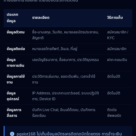
ภายนอกที่น่าเชื่อถือ โดยแบ่งประเภทได้ดังนี้
ประเภท
รายละเอียด
วิธีการเก็บ
ข้อมูล
ข้อมูลตัวตน
ชื่อ-นามสกุล, วันเกิด, หมายเลขบัตรประชาชน,
สมัครสมาชิก /
สัญชาติ
KYC
ข้อมูลติดต่อ
หมายเลขโทรศัพท์, อีเมล, ที่อยู่
สมัครสมาชิก
ข้อมูล
เลขบัญชีธนาคาร, ชื่อธนาคาร, ประวัติธุรกรรม
ฝาก-ถอนเงิน
ทางการเงิน
ข้อมูลการใช้
ประวัติการเล่นเกม, ยอดเดิมพัน, เวลาเข้าใช้
อัตโนมัติ
งาน
งาน
ข้อมูล
IP Address, ประเภทเบราว์เซอร์, ระบบปฏิบัติ
อัตโนมัติ
อุปกรณ์
การ, Device ID
ข้อมูลการ
บันทึก Live Chat, อีเมลโต้ตอบ, บันทึกการ
ติดต่อ
สื่อสาร
ร้องเรียน
ซัพพอร์ต
pgslot168 ไม่เก็บข้อมูลบัตรเครดิต/เดบิตโดยตรง การชำระเงิน