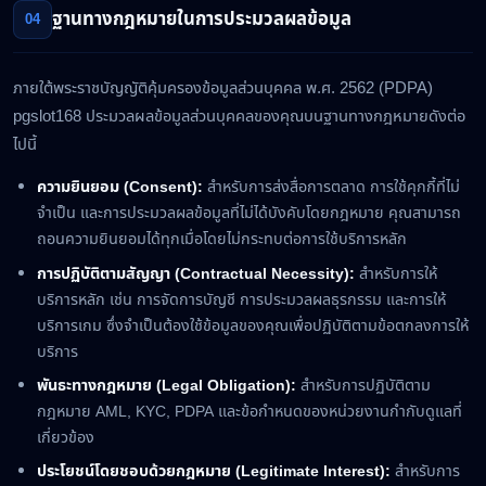
ฐานทางกฎหมายในการประมวลผลข้อมูล
04
ภายใต้พระราชบัญญัติคุ้มครองข้อมูลส่วนบุคคล พ.ศ. 2562 (PDPA)
pgslot168 ประมวลผลข้อมูลส่วนบุคคลของคุณบนฐานทางกฎหมายดังต่อ
ไปนี้
ความยินยอม (Consent):
สำหรับการส่งสื่อการตลาด การใช้คุกกี้ที่ไม่
จำเป็น และการประมวลผลข้อมูลที่ไม่ได้บังคับโดยกฎหมาย คุณสามารถ
ถอนความยินยอมได้ทุกเมื่อโดยไม่กระทบต่อการใช้บริการหลัก
การปฏิบัติตามสัญญา (Contractual Necessity):
สำหรับการให้
บริการหลัก เช่น การจัดการบัญชี การประมวลผลธุรกรรม และการให้
บริการเกม ซึ่งจำเป็นต้องใช้ข้อมูลของคุณเพื่อปฏิบัติตามข้อตกลงการให้
บริการ
พันธะทางกฎหมาย (Legal Obligation):
สำหรับการปฏิบัติตาม
กฎหมาย AML, KYC, PDPA และข้อกำหนดของหน่วยงานกำกับดูแลที่
เกี่ยวข้อง
ประโยชน์โดยชอบด้วยกฎหมาย (Legitimate Interest):
สำหรับการ