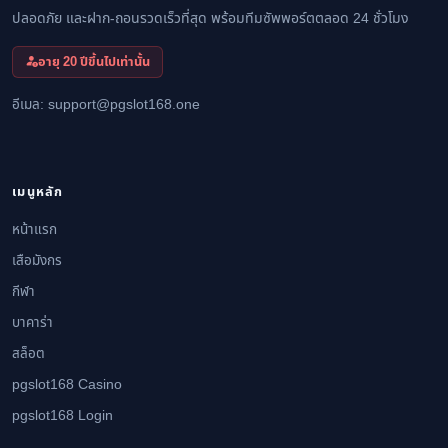
ปลอดภัย และฝาก-ถอนรวดเร็วที่สุด พร้อมทีมซัพพอร์ตตลอด 24 ชั่วโมง
อายุ 20 ปีขึ้นไปเท่านั้น
อีเมล:
support@pgslot168.one
เมนูหลัก
หน้าแรก
เสือมังกร
กีฬา
บาคาร่า
สล็อต
pgslot168 Casino
pgslot168 Login